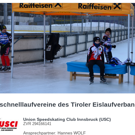
schnelllaufvereine des Tiroler Eislaufverban
Union Speedskating Club Innsbruck (USC)
ZVR 294166141
Ansprechpartner: Hannes WOLF