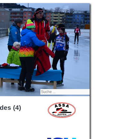
des (4)