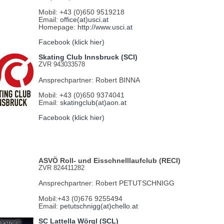
Mobil: +43 (0)650 9519218
Email:
office(at)usci.at
Homepage:
http://www.usci.at
Facebook (klick hier)
Skating Club Innsbruck (SCI)
ZVR 943033578
Ansprechpartner: Robert BINNA
Mobil: +43 (0)650 9374041
Email:
skatingclub(at)aon.at
Facebook (klick hier)
ASVÖ Roll- und Eisschnelllaufclub (RECI)
ZVR 824411282
Ansprechpartner: Robert PETUTSCHNIGG
Mobil:+43 (0)676 9255494
Email:
petutschnigg(at)chello.at
SC Lattella Wörgl (SCL)