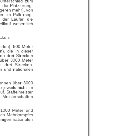
 Unterschied zum
 die Platzierung.
ängeren mehr), von
en im Pulk (sog.
 der Läufer, die
llauf wesentlich
cken.
nden), 500 Meter
, die in dieser
en drei Strecken
 über 3000 Meter
 drei Strecken.
n und nationalen
Rennen über 3000
 jeweils nicht im
f. Staffelmeister
 Meisterschaften
, 1000 Meter und
ines Mehrkampfes
inigen nationalen