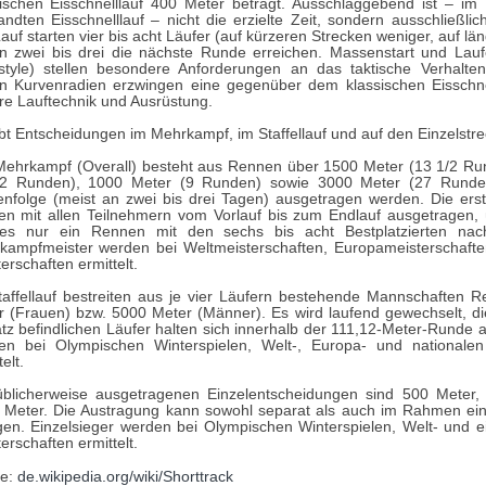
sischen Eisschnelllauf 400 Meter beträgt. Ausschlaggebend ist – im
ndten Eisschnelllauf – nicht die erzielte Zeit, sondern ausschließlich
auf starten vier bis acht Läufer (auf kürzeren Strecken weniger, auf l
n zwei bis drei die nächste Runde erreichen. Massenstart und Lauf
style) stellen besondere Anforderungen an das taktische Verhalten
n Kurvenradien erzwingen eine gegenüber dem klassischen Eisschnel
re Lauftechnik und Ausrüstung.
bt Entscheidungen im Mehrkampf, im Staffellauf und auf den Einzelstre
Mehrkampf (Overall) besteht aus Rennen über 1500 Meter (13 1/2 Ru
/2 Runden), 1000 Meter (9 Runden) sowie 3000 Meter (27 Runden)
enfolge (meist an zwei bis drei Tagen) ausgetragen werden. Die erst
en mit allen Teilnehmern vom Vorlauf bis zum Endlauf ausgetragen,
 es nur ein Rennen mit den sechs bis acht Bestplatzierten nach
kampfmeister werden bei Weltmeisterschaften, Europameisterschafte
erschaften ermittelt.
taffellauf bestreiten aus je vier Läufern bestehende Mannschaften 
 (Frauen) bzw. 5000 Meter (Männer). Es wird laufend gewechselt, die
tz befindlichen Läufer halten sich innerhalb der 111,12-Meter-Runde au
en bei Olympischen Winterspielen, Welt-, Europa- und nationalen
elt.
üblicherweise ausgetragenen Einzelentscheidungen sind 500 Meter
 Meter. Die Austragung kann sowohl separat als auch im Rahmen e
gen. Einzelsieger werden bei Olympischen Winterspielen, Welt- und e
erschaften ermittelt.
le:
de.wikipedia.org/wiki/Shorttrack