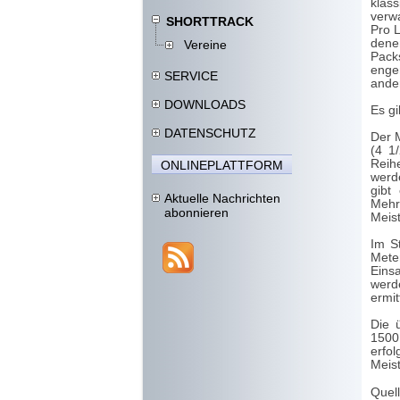
klas
verwa
SHORTTRACK
Pro L
dene
Vereine
Pack
enge
SERVICE
ande
DOWNLOADS
Es gi
DATENSCHUTZ
Der 
(4 1
Reih
ONLINEPLATTFORM
werd
gibt
Aktuelle Nachrichten
Mehr
abonnieren
Meist
Im S
Meter
Einsa
werd
ermitt
Die 
1500
erfol
Meist
Quel