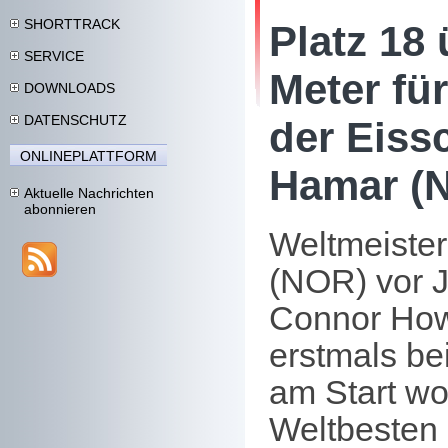
SHORTTRACK
Platz 18
SERVICE
Meter fü
DOWNLOADS
DATENSCHUTZ
der Eiss
ONLINEPLATTFORM
Hamar (
Aktuelle Nachrichten
abonnieren
Weltmeiste
(NOR) vor J
Connor How
erstmals be
am Start wo
Weltbesten 