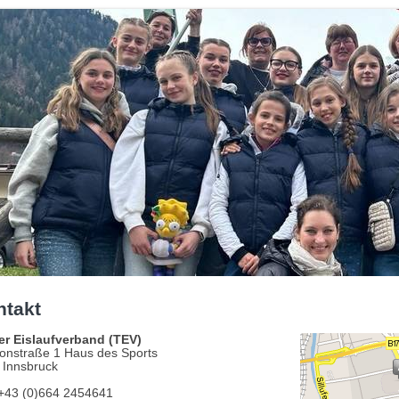
ntakt
ler Eislaufverband (TEV)
ionstraße 1 Haus des Sports
 Innsbruck
 +43 (0)664 2454641