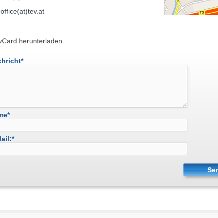
l
office(at)tev.at
 vCard herunterladen
hricht
*
me
*
ail:
*