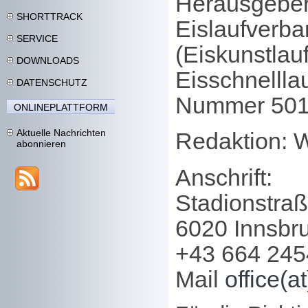
Herausgeber:
SHORTTRACK
Eislaufverb
SERVICE
(Eiskunstlau
DOWNLOADS
Eisschnellla
DATENSCHUTZ
Nummer 50
ONLINEPLATTFORM
Aktuelle Nachrichten
Redaktion: 
abonnieren
Anschrift:
Stadionstraß
6020 Innsbr
+43 664 24
Mail
office(at