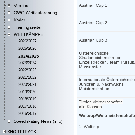
Austrian Cup 1
Vereine
ÖWO Wettlaufordnung
Kader
Austrian Cup 2
Trainingszeiten
WETTKÄMPFE
Austrian Cup 3
2026/2027
2025/2026
Österreichische
2024/2025
Staatsmeisterschaften
Einzelstrecken, Team Pursuit
2023/2024
Massenstart
2022/2023
2021/2022
Internationale Österreichisch
Junioren u. Nachwuchs
2020/2021
Meisterschaften
2019/2020
2018/2019
Tiroler Meisterschaften
alle Klassen
2017/2018
2016/2017
Weltcup/Weltmeisterschaft
Speedskating News (info)
1. Weltcup
SHORTTRACK